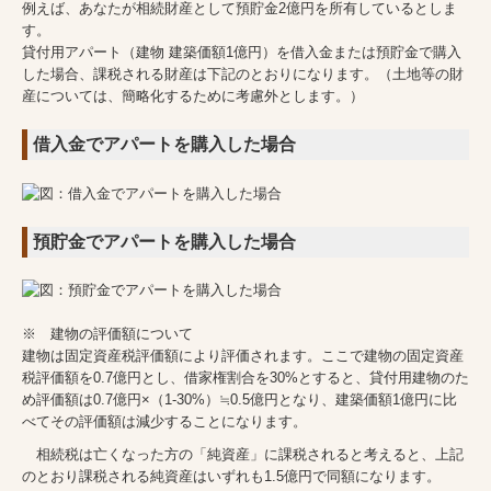
例えば、あなたが相続財産として預貯金2億円を所有しているとしま
生前贈与の活用
す。
貸付用アパート（建物 建築価額1億円）を借入金または預貯金で購入
生命保険の活用
した場合、課税される財産は下記のとおりになります。（土地等の財
産については、簡略化するために考慮外とします。）
相続税対策と借入金
借入金でアパートを購入した場合
土地活用
養子縁組
預貯金でアパートを購入した場合
相続が発生した方へ
相続税申告が済んだ方
※ 建物の評価額について
Q&A
建物は固定資産税評価額により評価されます。ここで建物の固定資産
税評価額を0.7億円とし、借家権割合を30%とすると、貸付用建物のた
め評価額は0.7億円×（1-30%）≒0.5億円となり、建築価額1億円に比
リンク集
べてその評価額は減少することになります。
相続税は亡くなった方の「純資産」に課税されると考えると、上記
のとおり課税される純資産はいずれも1.5億円で同額になります。