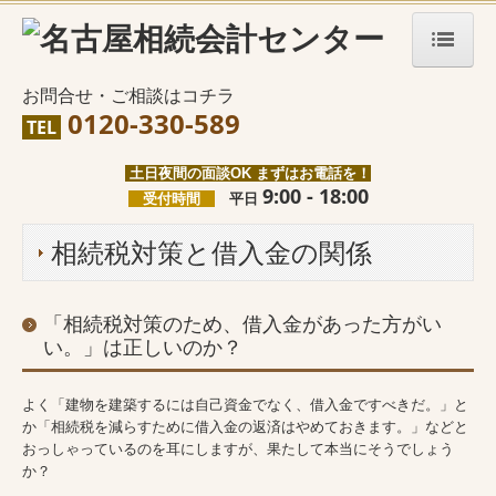
HOME
お問合せ・ご相談はコチラ
0120-330-589
TEL
代表税理士紹介
土日夜間の面談OK まずはお電話を！
事務所案内
9
:00 - 18:00
受付時間
平日
相続専門のメリット
相続税対策と借入金の関係
料金について
「相続税対策のため、借入金があった方がい
お問合せ
い。」は正しいのか？
改正相続税
よく「建物を建築するには自己資金でなく、借入金ですべきだ。」と
相続発生前の方
か「相続税を減らすために借入金の返済はやめておきます。」などと
おっしゃっているのを耳にしますが、果たして本当にそうでしょう
か？
遺言作成