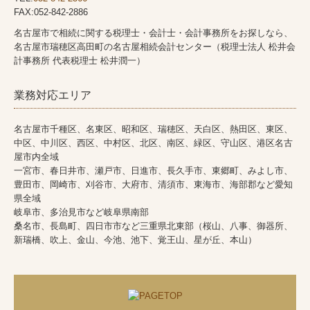
FAX:052-842-2886
名古屋市で相続に関する税理士・会計士・会計事務所をお探しなら、
名古屋市瑞穂区高田町の名古屋相続会計センター（税理士法人 松井会
計事務所 代表税理士 松井潤一）
業務対応エリア
名古屋市千種区、名東区、昭和区、瑞穂区、天白区、熱田区、東区、
中区、中川区、西区、中村区、北区、南区、緑区、守山区、港区名古
屋市内全域
一宮市、春日井市、瀬戸市、日進市、長久手市、東郷町、みよし市、
豊田市、岡崎市、刈谷市、大府市、清須市、東海市、海部郡など愛知
県全域
岐阜市、多治見市など岐阜県南部
桑名市、長島町、四日市市など三重県北東部（桜山、八事、御器所、
新瑞橋、吹上、金山、今池、池下、覚王山、星が丘、本山）