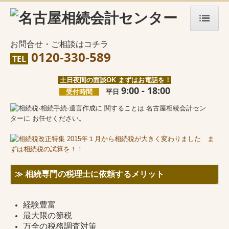
HOME
お問合せ・ご相談はコチラ
0120-330-589
TEL
代表税理士紹介
土日夜間の面談OK まずはお電話を！
事務所案内
9
:00 - 18:00
受付時間
平日
相続専門のメリット
料金について
お問合せ
≫
相続専門の税理士に依頼するメリット
改正相続税
相続発生前の方
経験豊富
最大限の節税
遺言作成
万全の税務調査対策