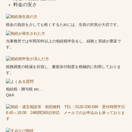
料金の安さ
生前贈与の活用
生命保険の活用
税金の負担を少しでも軽くするためには、生前の対策が大切です。
相続税対策と借入金
当事務所では年間30件以上の相続税申告をし、経験と実績が豊富で
土地活用
す。
養子縁組
税務調査の軽減を目指し、書面添付制度を積極的に利用しておりま
相続が発生した方へ
す。
相続税申告が済んだ方
相続税・贈与税 etc…
Q&A
Q&A
リンク集